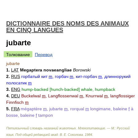
DICTIONNAIRE DES NOMS DES ANIMAUX
EN CINQ LANGUES
jubarte
Толкование
Перевод
jubarte
1.
LAT
Megaptera novaeangliae
Borowski
2.
RUS
горбатый кит
m
, горбач
m
, кит-горбач
m
, длиннорукий
полосатик
m
3.
ENG
hump-backed [hunch-backed] whale, humpback
4.
DEU
Buckelwal
m
, Langflossenwal
m
, Knurrwal
m
, langflossiger
Finnfisch
m
5.
FRA
mégaptère
m
, jubarte
m
, rorqual
m
longimane, baleine
f
à
bosse, baleine
f
tampon
Пятиязычный словарь названий животных. Млекопитающие. — М.: Русский
язык
.
Под общей редакцией акад. В. Е. Соколова
.
1984
.