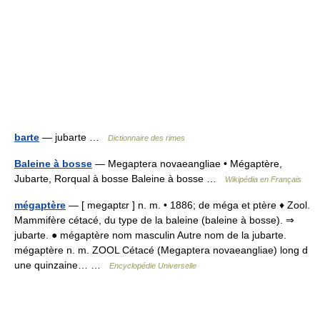
barte
— jubarte …
Dictionnaire des rimes
Baleine à bosse
— Megaptera novaeangliae • Mégaptère,
Jubarte, Rorqual à bosse Baleine à bosse …
Wikipédia en Français
mégaptère
— [ megaptɛr ] n. m. • 1886; de méga et ptère ♦ Zool.
Mammifère cétacé, du type de la baleine (baleine à bosse). ⇒
jubarte. ● mégaptère nom masculin Autre nom de la jubarte.
mégaptère n. m. ZOOL Cétacé (Megaptera novaeangliae) long d
une quinzaine… …
Encyclopédie Universelle