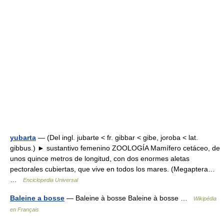
yubarta
— (Del ingl. jubarte < fr. gibbar < gibe, joroba < lat.
gibbus.) ► sustantivo femenino ZOOLOGÍA Mamífero cetáceo, de
unos quince metros de longitud, con dos enormes aletas
pectorales cubiertas, que vive en todos los mares. (Megaptera…
…
Enciclopedia Universal
Baleine a bosse
— Baleine à bosse Baleine à bosse …
Wikipédia
en Français