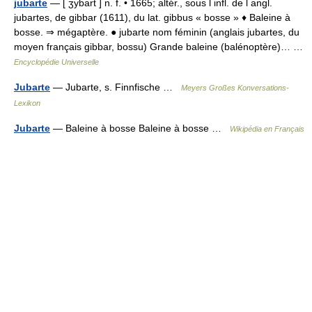
jubarte
— [ ʒybart ] n. f. • 1665; altér., sous l infl. de l angl.
jubartes, de gibbar (1611), du lat. gibbus « bosse » ♦ Baleine à
bosse. ⇒ mégaptère. ● jubarte nom féminin (anglais jubartes, du
moyen français gibbar, bossu) Grande baleine (balénoptère)… …
Encyclopédie Universelle
Jubarte
— Jubarte, s. Finnfische …
Meyers Großes Konversations-
Lexikon
Jubarte
— Baleine à bosse Baleine à bosse …
Wikipédia en Français