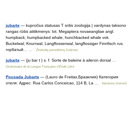
jubarte
— kupročius statusas T sritis zoologija | vardynas taksono
rangas rūšis atitikmenys: lot. Megaptera novaeangliae angl.
humpback; humpbacked whale; hunchbacked whale vok.
Buckelwal; Knurrwal; Langflossenwal; langflossiger Finnfisch rus.
горбатый… …
Žinduolių pavadinimų žodynas
jubarte
— (ju bar t ) s. f. Sorte de baleine à aileron dorsal …
Dictionnaire de la Langue Française d'Émile Littré
Pousada Jubarte
— (Lauro de Freitas,Бразилия) Категория
отеля: Адрес: Rua Carlos Conceicao, 114 B, La …
Каталог отелей